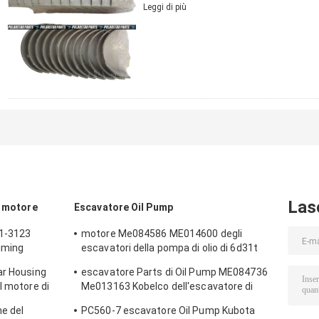
Leggi di più
CONTATTO
Las
l motore
Escavatore Oil Pump
21-3123
motore Me084586 ME014600 degli
iming
escavatori della pompa di olio di 6d31t
6d34t Mitsubishi Sk120-6
ar Housing
escavatore Parts di Oil Pump ME084736
l motore di
Me013163 Kobelco dell'escavatore di
6D31 6D31T
ne del
PC560-7 escavatore Oil Pump Kubota