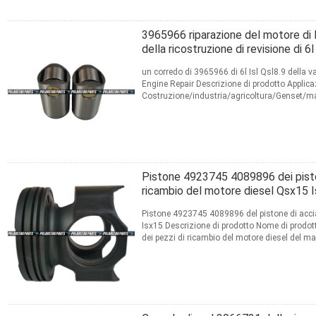
3965966 riparazione del motore di
della ricostruzione di revisione di 6l
un corredo di 3965966 di 6l Isl Qsl8.9 della v
Engine Repair Descrizione di prodotto Applic
Costruzione/industria/agricoltura/Genset/m
motore 6L 6LT Dimensione Dimensione dell'O
CONTATTO
Pistone 4923745 4089896 dei piston
ricambio del motore diesel Qsx15 
Pistone 4923745 4089896 del pistone di accia
Isx15 Descrizione di prodotto Nome di prodot
dei pezzi di ricambio del motore diesel del 
motore diesel ...
Leggi di più
CONTATTO