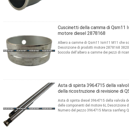
CONTATTO
Cuscinetti della camma di Qsm11 
motore diesel 2878168
Albero a camme di Qsm11 Ism11 M11 che sopp
Descrizione di prodotti motore 2878168 3820
boccola dell'albero a camme dei pezzi di ric
dell'albero a camme ...
Leggi di più
CONTATTO
Asta di spinta 3964715 della valvol
della ricostruzione di revisione di
Asta di spinta diesel 3964715 della valvola d
delle componenti del motore 6L Descrizione di
Numero del pezzo 3964715 Marca sanfeng Qu
macchinario, gruppi ...
Leggi di più
CONTATTO