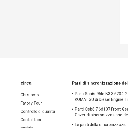
circa
Parti di sincronizzazione de
Parti Saa6d95le B3.3 6204-
Chi siamo
KOMATSU di Diesel Engine T
Fatory Tour
dell'escavatore
Parti Qsb6.7 6d107 Front Ge
Controllo di qualità
Cover di sincronizzazione de
Contattaci
KOMATSU 6754-21-6211
Le parti della sincronizzazio