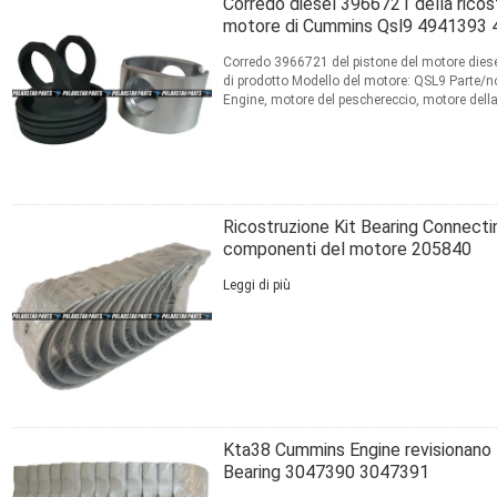
Corredo diesel 3966721 della ricost
motore di Cummins Qsl9 4941393
Corredo 3966721 del pistone del motore di
di prodotto Modello del motore: QSL9 Parte/
Engine, motore del peschereccio, motore della
estrazione mineraria, ...
Leggi di più
CONTATTO
Ricostruzione Kit Bearing Connecti
componenti del motore 205840
Leggi di più
CONTATTO
Kta38 Cummins Engine revisionano l
Bearing 3047390 3047391