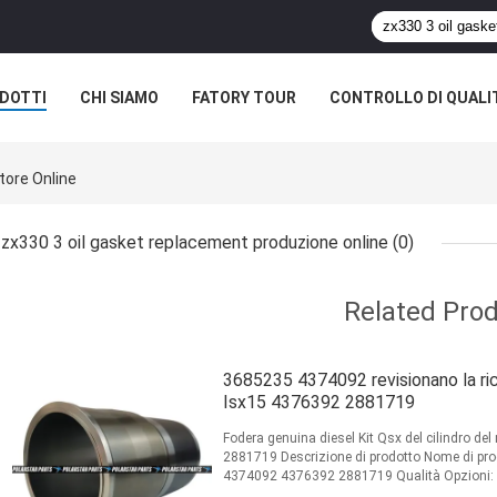
DOTTI
CHI SIAMO
FATORY TOUR
CONTROLLO DI QUALI
tore Online
zx330 3 oil gasket replacement produzione online
(0)
Related Pro
3685235 4374092 revisionano la rico
Isx15 4376392 2881719
Fodera genuina diesel Kit Qsx del cilindro 
2881719 Descrizione di prodotto Nome di pro
4374092 4376392 2881719 Qualità Opzioni: Or
Originale & neutrale & ...
Leggi di più