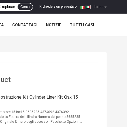
Richiedere un preventivo
Cerca
|
Italian
TÀ
CONTATTACI
NOTIZIE
TUTTI I CASI
duct
struzione Kit Cylinder Liner Kit Qsx 15
del motore 15 Isx15 3685235 4374092 4376392
dotto Fodera del cilindro Numero del pezzo 3685235
iginale & mero degli accessori Pacchetto Opzioni: