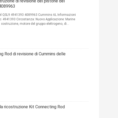
ruzione di revisione del pistone del
 4089963
esel QSL9 4941393 4089963 Cummins 6L Informazioni
no: 4941393 Circostanza: Nuovo Applicazione: Marine
 costruzione, motore del gruppo elettrogeno, di
ng Rod di revisione di Cummins delle
a ricostruzione Kit Connecting Rod