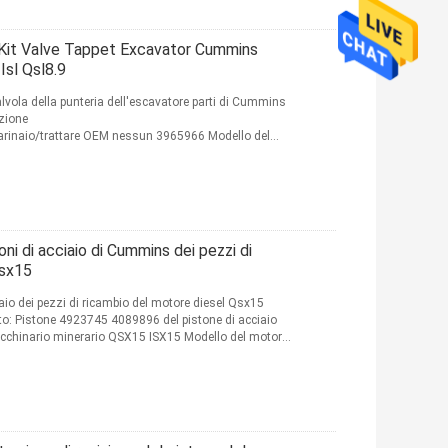
 Kit Valve Tappet Excavator Cummins
 Isl Qsl8.9
alvola della punteria dell'escavatore parti di Cummins
azione
arinaio/trattare OEM nessun 3965966 Modello del
EM Marca ...
Leggi di più
i di acciaio di Cummins dei pezzi di
Isx15
io dei pezzi di ricambio del motore diesel Qsx15
to: Pistone 4923745 4089896 del pistone di acciaio
macchinario minerario QSX15 ISX15 Modello del motore: