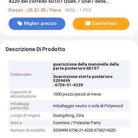
4220 del corredo 6D107 QSB6.7 QSB7 della
guarnizione
Prezzo：US $1-30 / Piece
MOQ：1 PCS
Miglior prezzo
Contattaci
Descrizione Di Prodotto
guarnizione della manovella della
parte posteriore 6D107
,
Evidenziare
Guarnizione storta posteriore
5259499
,
6736-21-4220
Capacità di
1000 pezzo/pezzi al mese
alimentazione
Imballaggi
Imballaggio neutro o sola di Polywood
particolari
Luogo di origine
Guangdong, Cina
Marca
Cummins / Polarstar Parts
Numero di modello
5259499 6736-21-4220 6736214220