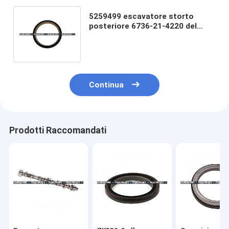
5259499 escavatore storto
posteriore 6736-21-4220 del
corredo 6D107 QSB6.7 QSB7
della guarnizione
Continua
Prodotti Raccomandati