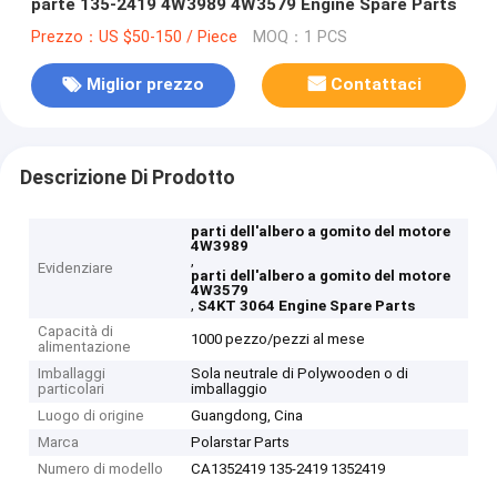
parte 135-2419 4W3989 4W3579 Engine Spare Parts
Prezzo：US $50-150 / Piece
MOQ：1 PCS
Miglior prezzo
Contattaci
Descrizione Di Prodotto
parti dell'albero a gomito del motore
4W3989
,
Evidenziare
parti dell'albero a gomito del motore
4W3579
,
S4KT 3064 Engine Spare Parts
Capacità di
1000 pezzo/pezzi al mese
alimentazione
Imballaggi
Sola neutrale di Polywooden o di
particolari
imballaggio
Luogo di origine
Guangdong, Cina
Marca
Polarstar Parts
Numero di modello
CA1352419 135-2419 1352419