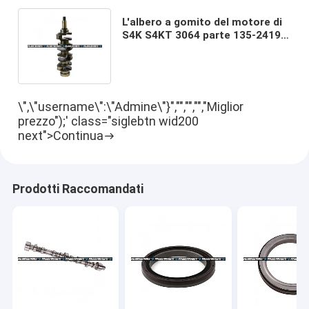
L'albero a gomito del motore di
S4K S4KT 3064 parte 135-2419
4W3989 4W3579 Engine Spare
Parts
\",\"username\":\"Admine\"}","","","","Miglior
prezzo");' class="siglebtn wid200
next">Continua
Prodotti Raccomandati